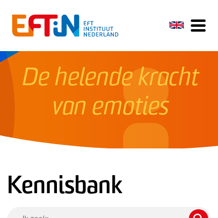
De helende kracht
van emoties
Kennisbank