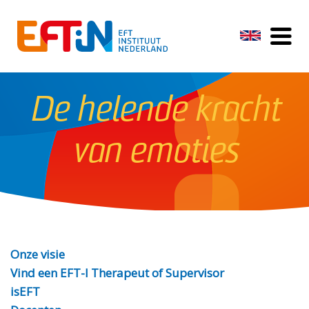
De helende kracht
van emoties
Onze visie
Vind een EFT-I Therapeut of Supervisor
isEFT